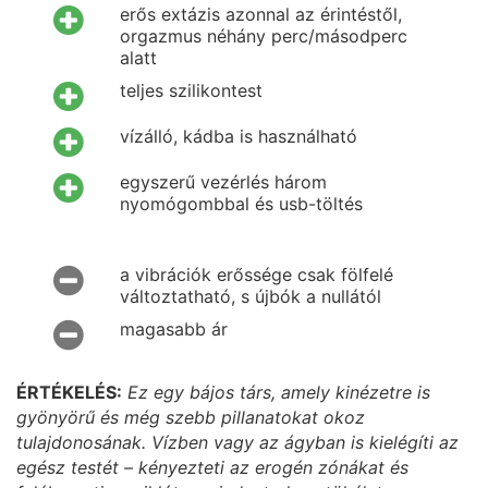
erős extázis azonnal az érintéstől,
orgazmus néhány perc/másodperc
alatt
teljes szilikontest
vízálló, kádba is használható
egyszerű vezérlés három
nyomógombbal és usb-töltés
a vibrációk erőssége csak fölfelé
változtatható, s újbók a nullától
magasabb ár
ÉRTÉKELÉS:
Ez egy bájos társ, amely kinézetre is
gyönyörű és még szebb pillanatokat okoz
tulajdonosának. Vízben vagy az ágyban is kielégíti az
egész testét – kényezteti az erogén zónákat és