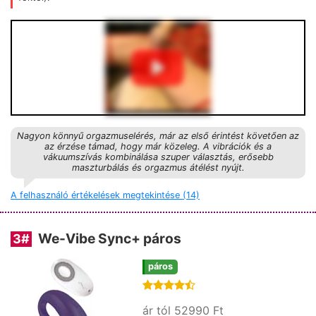
Nagyon könnyű orgazmuselérés, már az első érintést követően az
az érzése támad, hogy már közeleg. A vibrációk és a
vákuumszívás kombinálása szuper választás, erősebb
maszturbálás és orgazmus átélést nyújt.
A felhasználó értékelések megtekintése (14)
We-Vibe Sync+ páros
3
#
páros
ár tól 52990 Ft