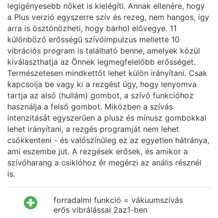
legigényesebb nőket is kielégíti. Annak ellenére, hogy
a Plus verzió egyszerre szív és rezeg, nem hangos, így
arra is ösztönözheti, hogy bárhol elővegye. 11
különböző erősségű szívóimpulzus mellette 10
vibrációs program is található benne, amelyek közül
kiválaszthatja az Önnek legmegfelelőbb erősséget.
Természetesen mindkettőt lehet külön irányítani. Csak
kapcsolja be vagy ki a rezgést úgy, hogy lenyomva
tartja az alsó (hullám) gombot, a szívó funkcióhoz
használja a felső gombot. Miközben a szívás
intenzitását egyszerűen a plusz és mínusz gombokkal
lehet irányítani, a rezgés programját nem lehet
csökkenteni - és valószínűleg ez az egyetlen hátránya,
ami eszembe jut. A rezgések erősek, és amikor a
szívóharang a csiklóhoz ér megérzi az anális résznél
is.
forradalmi funkció = vákuumszívás
erős vibrálással 2az1-ben