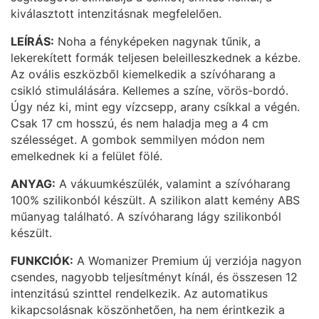
kiválasztott intenzitásnak megfelelően.
LEÍRÁS:
Noha a fényképeken nagynak tűnik, a
lekerekített formák teljesen beleilleszkednek a kézbe.
Az ovális eszközből kiemelkedik a szívóharang a
csikló stimulálására. Kellemes a színe, vörös-bordó.
Úgy néz ki, mint egy vízcsepp, arany csíkkal a végén.
Csak 17 cm hosszú, és nem haladja meg a 4 cm
szélességet. A gombok semmilyen módon nem
emelkednek ki a felület fölé.
ANYAG:
A vákuumkészülék, valamint a szívóharang
100% szilikonból készült. A szilikon alatt kemény ABS
műanyag található. A szívóharang lágy szilikonból
készült.
FUNKCIÓK:
A Womanizer Premium új verziója nagyon
csendes, nagyobb teljesítményt kínál, és összesen 12
intenzitású szinttel rendelkezik. Az automatikus
kikapcsolásnak köszönhetően, ha nem érintkezik a