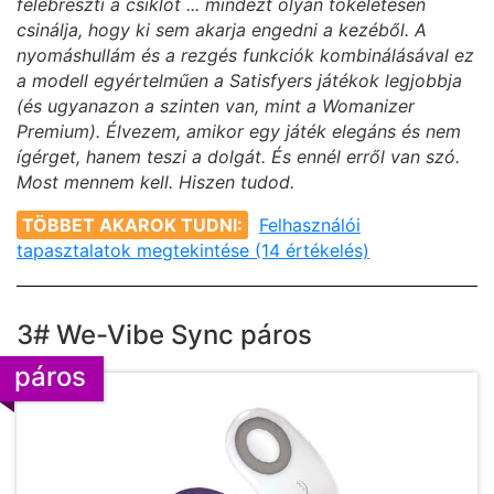
felébreszti a csiklót ... mindezt olyan tökéletesen
csinálja, hogy ki sem akarja engedni a kezéből. A
nyomáshullám és a rezgés funkciók kombinálásával ez
a modell egyértelműen a Satisfyers játékok legjobbja
(és ugyanazon a szinten van, mint a Womanizer
Premium). Élvezem, amikor egy játék elegáns és nem
ígérget, hanem teszi a dolgát. És ennél erről van szó.
Most mennem kell. Hiszen tudod.
TÖBBET AKAROK TUDNI:
Felhasználói
tapasztalatok megtekintése (14 értékelés)
3# We-Vibe Sync páros
páros