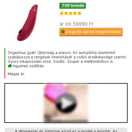
TOP termék
ár tól 59990 Ft
a legjobb ajánlat megtekintése
Orgazmus gyár! Újdonság a piacon. Az autopilóta üzemmód
szabályozza a rezgések intenzitását a csikló érzékenysége szerint.
Gyors kikapcsolási mód. Vízálló. Szuper a mellbimbókon is.
ingyenes szállítás
Magas ár.
A Womanizer és Satisfyer közül ez a modell a legjobb. Az