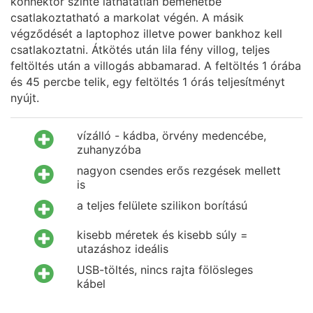
konnektor szinte láthatatlan bemenetbe
csatlakoztatható a markolat végén. A másik
végződését a laptophoz illetve power bankhoz kell
csatlakoztatni. Átkötés után lila fény villog, teljes
feltöltés után a villogás abbamarad. A feltöltés 1 órába
és 45 percbe telik, egy feltöltés 1 órás teljesítményt
nyújt.
vízálló - kádba, örvény medencébe,
zuhanyzóba
nagyon csendes erős rezgések mellett
is
a teljes felülete szilikon borítású
kisebb méretek és kisebb súly =
utazáshoz ideális
USB-töltés, nincs rajta fölösleges
kábel