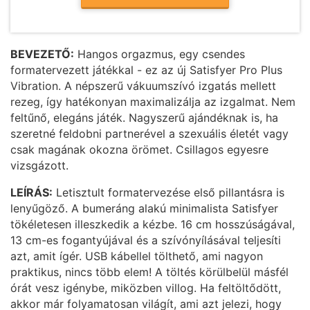
BEVEZETŐ:
Hangos orgazmus, egy csendes
formatervezett játékkal - ez az új Satisfyer Pro Plus
Vibration. A népszerű vákuumszívó izgatás mellett
rezeg, így hatékonyan maximalizálja az izgalmat. Nem
feltűnő, elegáns játék. Nagyszerű ajándéknak is, ha
szeretné feldobni partnerével a szexuális életét vagy
csak magának okozna örömet. Csillagos egyesre
vizsgázott.
LEÍRÁS:
Letisztult formatervezése első pillantásra is
lenyűgöző. A bumeráng alakú minimalista Satisfyer
tökéletesen illeszkedik a kézbe. 16 cm hosszúságával,
13 cm-es fogantyújával és a szívónyílásával teljesíti
azt, amit ígér. USB kábellel tölthető, ami nagyon
praktikus, nincs több elem! A töltés körülbelül másfél
órát vesz igénybe, miközben villog. Ha feltöltődött,
akkor már folyamatosan világít, ami azt jelezi, hogy