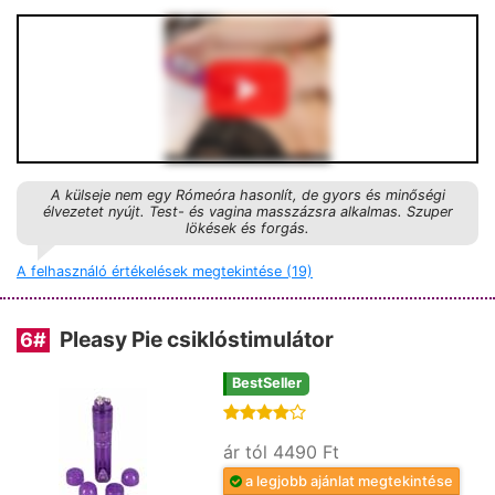
A külseje nem egy Rómeóra hasonlít, de gyors és minőségi
élvezetet nyújt. Test- és vagina masszázsra alkalmas. Szuper
lökések és forgás.
A felhasználó értékelések megtekintése (19)
Pleasy Pie csiklóstimulátor
6
#
BestSeller
ár tól 4490 Ft
a legjobb ajánlat megtekintése