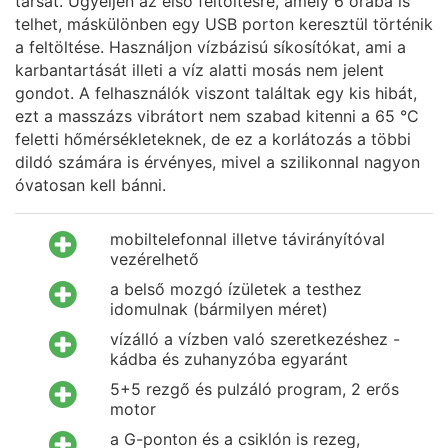
társat. Ügyeljen az első feltöltésre, amely 6 órába is
telhet, máskülönben egy USB porton keresztül történik
a feltöltése. Használjon vízbázisú síkosítókat, ami a
karbantartását illeti a víz alatti mosás nem jelent
gondot. A felhasználók viszont találtak egy kis hibát,
ezt a masszázs vibrátort nem szabad kitenni a 65 °C
feletti hőmérsékleteknek, de ez a korlátozás a többi
dildó számára is érvényes, mivel a szilikonnal nagyon
óvatosan kell bánni.
mobiltelefonnal illetve távirányítóval
vezérelhető
a belső mozgó ízületek a testhez
idomulnak (bármilyen méret)
vízálló a vízben való szeretkezéshez -
kádba és zuhanyzóba egyaránt
5+5 rezgő és pulzáló program, 2 erős
motor
a G-ponton és a csiklón is rezeg,