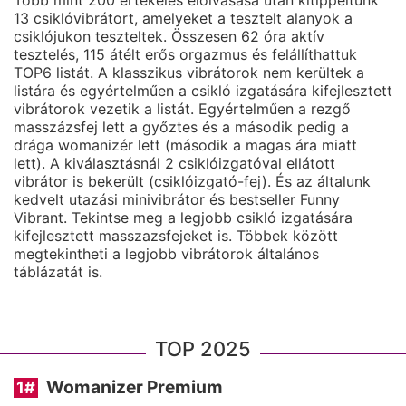
Több mint 200 értékelés elolvasása után kitippeltünk
13 csiklóvibrátort, amelyeket a tesztelt alanyok a
csiklójukon teszteltek. Összesen 62 óra aktív
tesztelés, 115 átélt erős orgazmus és felállíthattuk
TOP6 listát. A klasszikus vibrátorok nem kerültek a
listára és egyértelműen a csikló izgatására kifejlesztett
vibrátorok vezetik a listát. Egyértelműen a rezgő
masszázsfej lett a győztes és a második pedig a
drága womanizér lett (második a magas ára miatt
lett). A kiválasztásnál 2 csiklóizgatóval ellátott
vibrátor is bekerült (csiklóizgató-fej). És az általunk
kedvelt utazási minivibrátor és bestseller Funny
Vibrant. Tekintse meg a legjobb csikló izgatására
kifejlesztett masszazsfejeket is. Többek között
megtekintheti a legjobb vibrátorok általános
táblázatát is.
TOP 2025
Womanizer Premium
1
#