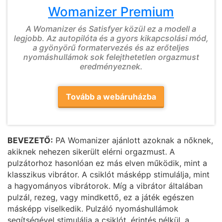
Womanizer Premium
A Womanizer és Satisfyer közül ez a modell a
legjobb. Az autopilóta és a gyors kikapcsolási mód,
a gyönyörű formatervezés és az erőteljes
nyomáshullámok sok felejthetetlen orgazmust
eredményeznek.
Tovább a webáruházba
BEVEZETŐ:
PA Womanizer ajánlott azoknak a nőknek,
akiknek nehezen sikerült elérni orgazmust. A
pulzátorhoz hasonlóan ez más elven működik, mint a
klasszikus vibrátor. A csiklót másképp stimulálja, mint
a hagyományos vibrátorok. Míg a vibrátor általában
pulzál, rezeg, vagy mindkettő, ez a játék egészen
másképp viselkedik. Pulzáló nyomáshullámok
segítségével stimulálja a csiklót, érintés nélkül, a