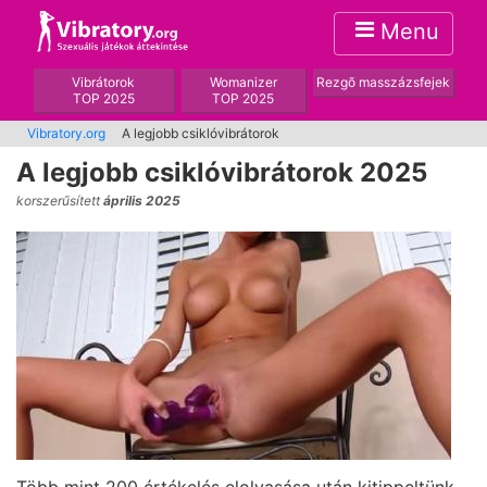
Menu
Vibrátorok
Womanizer
Rezgõ masszázsfejek
TOP 2025
TOP 2025
Vibratory.org
A legjobb csiklóvibrátorok
A legjobb csiklóvibrátorok 2025
korszerűsített
április 2025