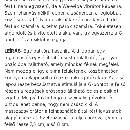
férfit, nem egyszerű, de a We-Wibe vibrátor képes rá.
Szemrehányás nélkül ebben a zsánerben a legjobbak
közé sorolható. Nem csak nők számára készült, de
férfiak számára is, tehát párok számára. Tökéletesen
átgondolt és kiviteletett alakja van, így egyszerre a G-
pontot és a csiklót is izgatja.
LEÍRÁS:
Egy patkóra hasonlít. A dildóban egy
rugalmas és egy állítható csukló található, így olyan
pozícióba hajlítható, amely mindkét félnek megfelel.
Nem mozog el így a sima felületének köszönhetően
könnyen bekapcsolható az erotikus játékokba. Az alsó
lapos része becsúsztatva stimulálja a G-pontot, a felső
részén a rezgések erőssége állítható be és a csiklót
izgatja. Megváltoztathatja a szexuális pózokat és
biztos lehet benne, hogy nem csúszik ki. A
másszazsvibrátor a felhasználók által kért javaslatok
alapján készült. Széthúzásnál a teljes hossza 7,5 cm, a
felső része 7,5 cm, alsó 8 cm.