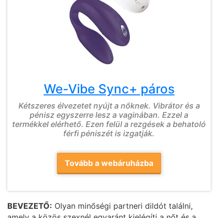
We-Vibe Sync+ páros
Kétszeres élvezetet nyújt a nőknek. Vibrátor és a
pénisz egyszerre lesz a vaginában. Ezzel a
termékkel elérhető. Ezen felül a rezgések a behatoló
férfi péniszét is izgatják.
Tovább a webáruházba
BEVEZETŐ:
Olyan minőségi partneri dildót találni,
amely a közös szexnél egyaránt kielégíti a nőt és a