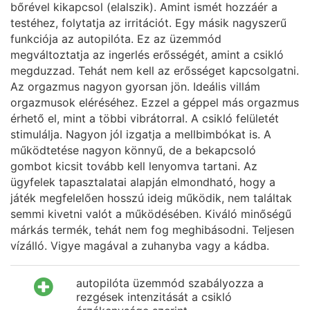
bőrével kikapcsol (elalszik). Amint ismét hozzáér a
testéhez, folytatja az irritációt. Egy másik nagyszerű
funkciója az autopilóta. Ez az üzemmód
megváltoztatja az ingerlés erősségét, amint a csikló
megduzzad. Tehát nem kell az erősséget kapcsolgatni.
Az orgazmus nagyon gyorsan jön. Ideális villám
orgazmusok eléréséhez. Ezzel a géppel más orgazmus
érhető el, mint a többi vibrátorral. A csikló felületét
stimulálja. Nagyon jól izgatja a mellbimbókat is. A
működtetése nagyon könnyű, de a bekapcsoló
gombot kicsit tovább kell lenyomva tartani. Az
ügyfelek tapasztalatai alapján elmondható, hogy a
játék megfelelően hosszú ideig működik, nem találtak
semmi kivetni valót a működésében. Kiváló minőségű
márkás termék, tehát nem fog meghibásodni. Teljesen
vízálló. Vigye magával a zuhanyba vagy a kádba.
autopilóta üzemmód szabályozza a
rezgések intenzitását a csikló