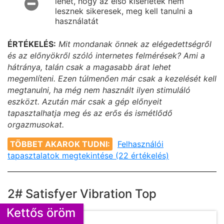
lehet, hogy az első kísérletek nem
lesznek sikeresek, meg kell tanulni a
használatát
ÉRTÉKELÉS:
Mit mondanak önnek az elégedettségről
és az előnyökről szóló internetes felmérések? Ami a
hátránya, talán csak a magasabb árat lehet
megemlíteni. Ezen túlmenően már csak a kezelését kell
megtanulni, ha még nem használt ilyen stimuláló
eszközt. Azután már csak a gép előnyeit
tapasztalhatja meg és az erős és ismétlődő
orgazmusokat.
TÖBBET AKAROK TUDNI:
Felhasználói
tapasztalatok megtekintése (22 értékelés)
2# Satisfyer Vibration Top
Kettős öröm