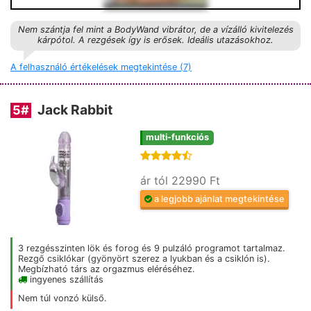
Nem szántja fel mint a BodyWand vibrátor, de a vízálló kivitelezés
kárpótol. A rezgések így is erősek. Ideális utazásokhoz.
A felhasználó értékelések megtekintése (7)
Jack Rabbit
5
#
multi-funkciós
ár tól 22990 Ft
a legjobb ajánlat megtekintése
3 rezgésszinten lök és forog és 9 pulzáló programot tartalmaz.
Rezgő csiklókar (gyönyört szerez a lyukban és a csiklón is).
Megbízható társ az orgazmus eléréséhez.
ingyenes szállítás
Nem túl vonzó külső.