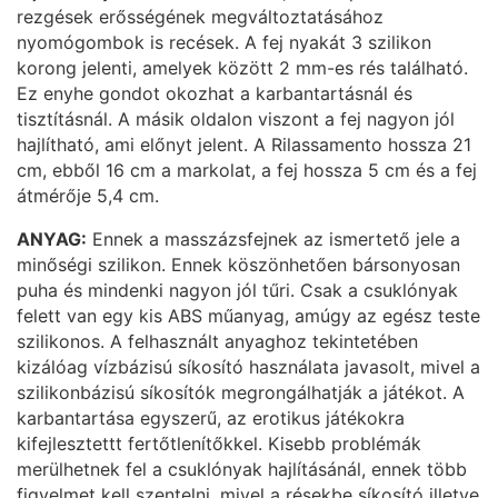
rezgések erősségének megváltoztatásához
nyomógombok is recések. A fej nyakát 3 szilikon
korong jelenti, amelyek között 2 mm-es rés található.
Ez enyhe gondot okozhat a karbantartásnál és
tisztításnál. A másik oldalon viszont a fej nagyon jól
hajlítható, ami előnyt jelent. A Rilassamento hossza 21
cm, ebből 16 cm a markolat, a fej hossza 5 cm és a fej
átmérője 5,4 cm.
ANYAG:
Ennek a masszázsfejnek az ismertető jele a
minőségi szilikon. Ennek köszönhetően bársonyosan
puha és mindenki nagyon jól tűri. Csak a csuklónyak
felett van egy kis ABS műanyag, amúgy az egész teste
szilikonos. A felhasznált anyaghoz tekintetében
kizálóag vízbázisú síkosító használata javasolt, mivel a
szilikonbázisú síkosítók megrongálhatják a játékot. A
karbantartása egyszerű, az erotikus játékokra
kifejlesztettt fertőtlenítőkkel. Kisebb problémák
merülhetnek fel a csuklónyak hajlításánál, ennek több
figyelmet kell szentelni, mivel a résekbe síkosító illetve