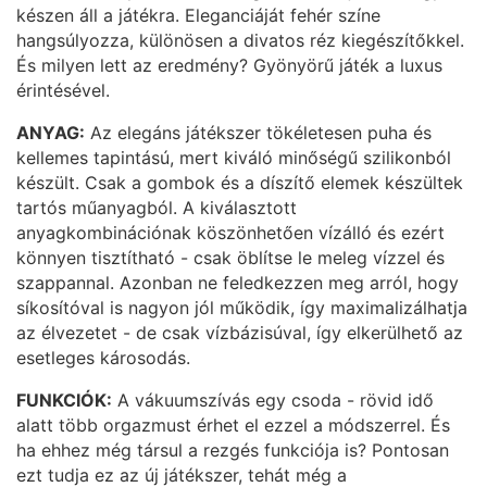
készen áll a játékra. Eleganciáját fehér színe
hangsúlyozza, különösen a divatos réz kiegészítőkkel.
És milyen lett az eredmény? Gyönyörű játék a luxus
érintésével.
ANYAG:
Az elegáns játékszer tökéletesen puha és
kellemes tapintású, mert kiváló minőségű szilikonból
készült. Csak a gombok és a díszítő elemek készültek
tartós műanyagból. A kiválasztott
anyagkombinációnak köszönhetően vízálló és ezért
könnyen tisztítható - csak öblítse le meleg vízzel és
szappannal. Azonban ne feledkezzen meg arról, hogy
síkosítóval is nagyon jól működik, így maximalizálhatja
az élvezetet - de csak vízbázisúval, így elkerülhető az
esetleges károsodás.
FUNKCIÓK:
A vákuumszívás egy csoda - rövid idő
alatt több orgazmust érhet el ezzel a módszerrel. És
ha ehhez még társul a rezgés funkciója is? Pontosan
ezt tudja ez az új játékszer, tehát még a