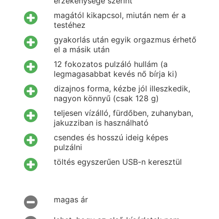
érzékenysége szerint
magától kikapcsol, miután nem ér a
testéhez
gyakorlás után egyik orgazmus érhető
el a másik után
12 fokozatos pulzáló hullám (a
legmagasabbat kevés nő bírja ki)
dizajnos forma, kézbe jól illeszkedik,
nagyon könnyű (csak 128 g)
teljesen vízálló, fürdőben, zuhanyban,
jakuzziban is használható
csendes és hosszú ideig képes
pulzálni
töltés egyszerűen USB-n keresztül
magas ár