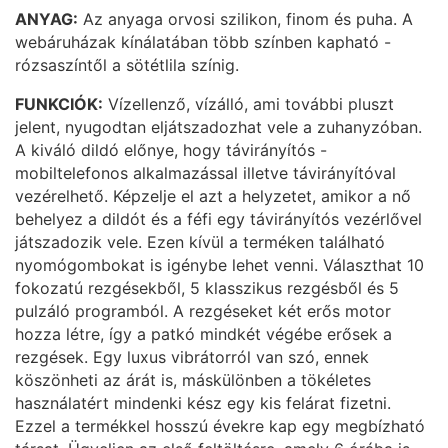
ANYAG:
Az anyaga orvosi szilikon, finom és puha. A
webáruházak kínálatában több színben kapható -
rózsaszíntől a sötétlila színig.
FUNKCIÓK:
Vízellenző, vízálló, ami további pluszt
jelent, nyugodtan eljátszadozhat vele a zuhanyzóban.
A kiváló dildó előnye, hogy távirányítós -
mobiltelefonos alkalmazással illetve távirányítóval
vezérelhető. Képzelje el azt a helyzetet, amikor a nő
behelyez a dildót és a féfi egy távirányítós vezérlővel
játszadozik vele. Ezen kívül a terméken található
nyomógombokat is igénybe lehet venni. Választhat 10
fokozatú rezgésekből, 5 klasszikus rezgésből és 5
pulzáló programból. A rezgéseket két erős motor
hozza létre, így a patkó mindkét végébe erősek a
rezgések. Egy luxus vibrátorról van szó, ennek
köszönheti az árát is, máskülönben a tökéletes
használatért mindenki kész egy kis felárat fizetni.
Ezzel a termékkel hosszú évekre kap egy megbízható