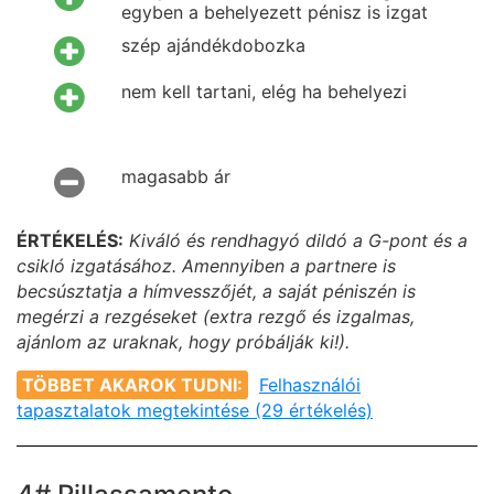
egyben a behelyezett pénisz is izgat
szép ajándékdobozka
nem kell tartani, elég ha behelyezi
magasabb ár
ÉRTÉKELÉS:
Kiváló és rendhagyó dildó a G-pont és a
csikló izgatásához. Amennyiben a partnere is
becsúsztatja a hímvesszőjét, a saját péniszén is
megérzi a rezgéseket (extra rezgő és izgalmas,
ajánlom az uraknak, hogy próbálják ki!).
TÖBBET AKAROK TUDNI:
Felhasználói
tapasztalatok megtekintése (29 értékelés)