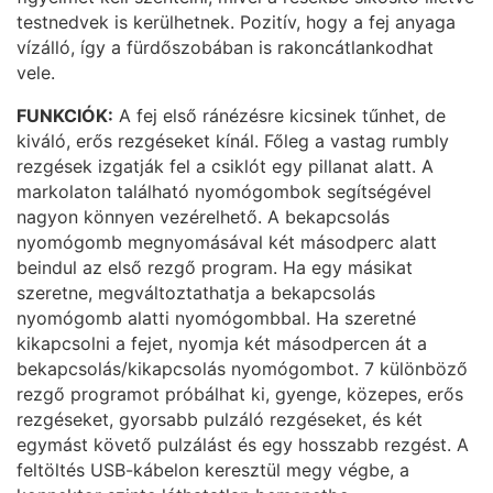
testnedvek is kerülhetnek. Pozitív, hogy a fej anyaga
vízálló, így a fürdőszobában is rakoncátlankodhat
vele.
FUNKCIÓK:
A fej első ránézésre kicsinek tűnhet, de
kiváló, erős rezgéseket kínál. Főleg a vastag rumbly
rezgések izgatják fel a csiklót egy pillanat alatt. A
markolaton található nyomógombok segítségével
nagyon könnyen vezérelhető. A bekapcsolás
nyomógomb megnyomásával két másodperc alatt
beindul az első rezgő program. Ha egy másikat
szeretne, megváltoztathatja a bekapcsolás
nyomógomb alatti nyomógombbal. Ha szeretné
kikapcsolni a fejet, nyomja két másodpercen át a
bekapcsolás/kikapcsolás nyomógombot. 7 különböző
rezgő programot próbálhat ki, gyenge, közepes, erős
rezgéseket, gyorsabb pulzáló rezgéseket, és két
egymást követő pulzálást és egy hosszabb rezgést. A
feltöltés USB-kábelon keresztül megy végbe, a