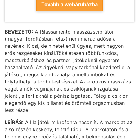
Tovább a webáruházba
BEVEZETŐ:
A Rilassamento masszázsvibrátor
(magyar fordításban relax) nem marad adósa a
nevének. Kicsi, de hihetetlenül ügyes, mert nagyon
erős rezgéseket kínál.Tökéletesen többfunkciós,
maszturbáláshoz és partneri játékoknál egyaránt
használható. Az ágyéknál vagy tarkónál kezdheti el a
játékot, megcsiklandozhatja a mellbimbókat és
folytathatja a többi testrésszel. Az erotikus masszázs
végét a nők vaginájának és csiklójának izgatása
jelenti, a férfiaknál a pénisz izgatása. Főleg a csiklón
elegendő egy kis pillanat és örömteli orgazmusban
lesz része.
LEÍRÁS:
A lila játék mikrofonra hasonlít. A markolat az
alsó részén keskeny, felfelé tágul. A markolaton és a
fejen is enyhe recézés található, a bekapcsolás és a