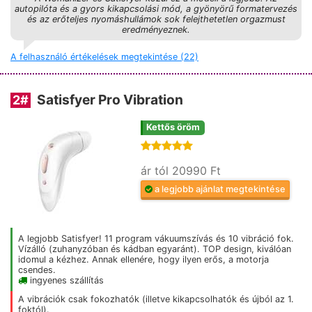
autopilóta és a gyors kikapcsolási mód, a gyönyörű formatervezés
és az erőteljes nyomáshullámok sok felejthetetlen orgazmust
eredményeznek.
A felhasználó értékelések megtekintése (22)
Satisfyer Pro Vibration
2
#
Kettős öröm
ár tól 20990 Ft
a legjobb ajánlat megtekintése
A legjobb Satisfyer! 11 program vákuumszívás és 10 vibráció fok.
Vízálló (zuhanyzóban és kádban egyaránt). TOP design, kiválóan
idomul a kézhez. Annak ellenére, hogy ilyen erős, a motorja
csendes.
ingyenes szállítás
A vibrációk csak fokozhatók (illetve kikapcsolhatók és újból az 1.
foktól).